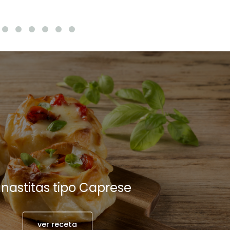
nastitas tipo Caprese
ver receta